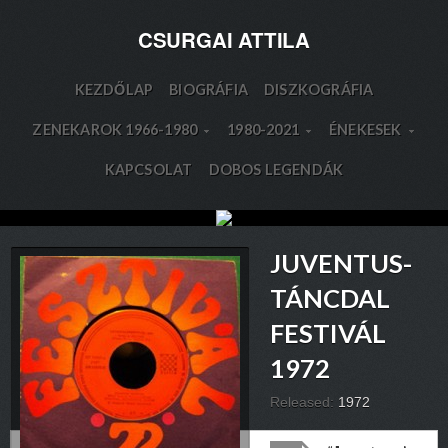
CSURGAI ATTILA
KEZDŐLAP
BIOGRÁFIA
DISZKOGRÁFIA
ZENEKAROK 1966-1980
1980-2021
ÉNEKESEK
KAPCSOLAT
DOBOS LEGENDÁK
JUVENTUS-
TÁNCDAL
FESTIVÁL
1972
Released:
1972