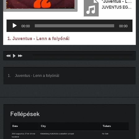
“Juventus - Lenn a folyónál”
JUVENTUS EGYÜTTES
Audió
00:00
00:00
lejátszó
1. Juventus - Lenn a folyónál
Juventus - Lenn a folyónál
Fellépések
Date
City
Tickets
2015 augusztus 27-én 19 órai
Klebelsberg Kultúrkúria szabadtéri színpad
No Sale
kezdettel