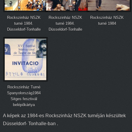
Rockszinház NSZK
Rockszinház NSZK
Rockszinház NSZK
turné 1984.
turné 1984.
turné 1984
Düsseldorf-Tonhalle
Düsseldorf-Tonhalle
Rockszinház Turné
Spanyolország1984
Sitges fesztivál
belépőkártya
A képek az 1984-es Rockszinház NSZK turnéján készültek
Düsseldorf- Tonhalle-ban .