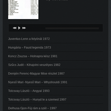
Juventus-Lenn a folyónál 1972
Hungária – Faust legenda 1973
Koncz Zsuzsa – Holnapra kész 1981
Szűcs Judit – Kihajolni veszélyes 1982
Demjén Ferenc-Magyar Mise részlet 1987
Nyeső Mari -Nyeső Mari – Whyshouldi 1991
Tolcsvay László – Angyal 1993
Tolcsvay László – Hunyd le a szemed 1997
Delhusa Gjon-Fúj rám a szél – 1997