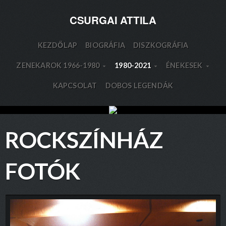
CSURGAI ATTILA
KEZDŐLAP
BIOGRÁFIA
DISZKOGRÁFIA
ZENEKAROK 1966-1980
1980-2021
ÉNEKESEK
KAPCSOLAT
DOBOS LEGENDÁK
ROCKSZÍNHÁZ
FOTÓK