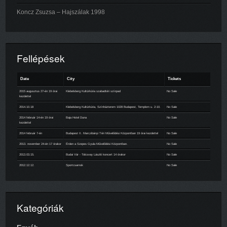
Koncz Zsuzsa – Hajszálak 1998
Fellépések
Date
City
Tickets
2015 augusztus 27-én 19 órai
Klebelsberg Kultúrkúria szabadtéri színpad
No Sale
kezdettel
2014.10.18
Klebelsberg Kultúrkúria, Színházterem 1028 Budapest, Templom u. 2-10.
No Sale
2014 február 14-én 19 órai
Baja Hotel Duna
No Sale
kezdettel
2014 február 7-én
Budapest II. Marczibányi Téri Művelődési Központban 19 órai kezdettel
No Sale
2013. november 24-én 17 órakor
Érden a Szepes Gyula Művelődési Központban.
No Sale
2013.03.15.
Budai Vár - Tolcsvay László koncert 14 órakor
No Sale
2012.12.12.
Sportcsarnok
No Sale
Kategóriák