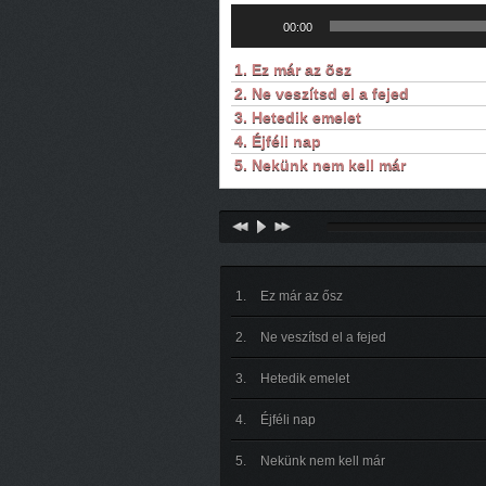
Audió
00:00
lejátszó
1. Ez már az õsz
2. Ne veszítsd el a fejed
3. Hetedik emelet
4. Éjféli nap
5. Nekünk nem kell már
Ez már az ősz
Ne veszítsd el a fejed
Hetedik emelet
Éjféli nap
Nekünk nem kell már