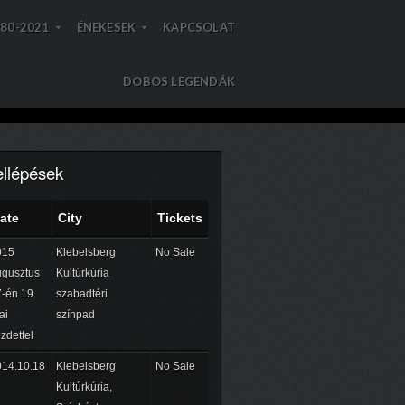
80-2021
ÉNEKESEK
KAPCSOLAT
»
»
»
»
DOBOS LEGENDÁK
ellépések
ate
City
Tickets
015
Klebelsberg
No Sale
ugusztus
Kultúrkúria
-én 19
szabadtéri
ai
színpad
zdettel
014.10.18
Klebelsberg
No Sale
Kultúrkúria,