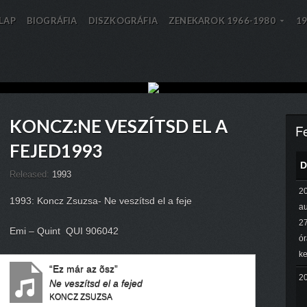
LAP
BIOGRÁFIA
DISZKOGRÁFIA
ZENEKAROK 1966-1980
19
»
»
KONCZ:NE VESZÍTSD EL A
F
FEJED1993
D
Released:
1993
2
1993: Koncz Zsuzsa- Ne veszítsd el a feje
a
27
Emi – Quint QUI 906042
ór
ke
“Ez már az õsz”
2
Ne veszítsd el a fejed
KONCZ ZSUZSA