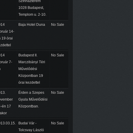
Színházterem
1028 Budapest,
Templom u. 2-10.
014
Baja Hotel Duna
No Sale
bruár 14-
 19 órai
zdettel
014
Budapest II.
No Sale
bruár 7-
Marczibányi Téri
n
Művelődési
Központban 19
órai kezdettel
013.
Érden a Szepes
No Sale
ovember
Gyula Művelődési
-én 17
Központban.
akor
13.03.15.
Budai Vár -
No Sale
Tolcsvay László