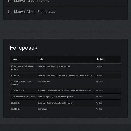
Magyar Mise - Ajánlás
Magyar Mise - Elbocsátás
Fellépések
Date
City
Tickets
2015 augusztus 27-én 19 órai
Klebelsberg Kultúrkúria szabadtéri színpad
No Sale
kezdettel
2014.10.18
Klebelsberg Kultúrkúria, Színházterem 1028 Budapest, Templom u. 2-10.
No Sale
2014 február 14-én 19 órai
Baja Hotel Duna
No Sale
kezdettel
2014 február 7-én
Budapest II. Marczibányi Téri Művelődési Központban 19 órai kezdettel
No Sale
2013. november 24-én 17 órakor
Érden a Szepes Gyula Művelődési Központban.
No Sale
2013.03.15.
Budai Vár - Tolcsvay László koncert 14 órakor
No Sale
2012.12.12.
Sportcsarnok
No Sale