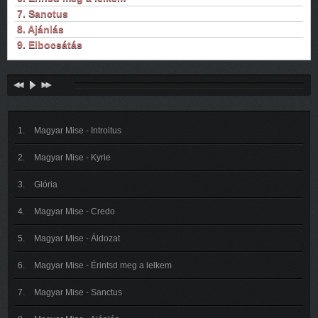
7. Sanctus
8. Ajánlás
9. Elbocsátás
Magyar Mise - Introitus
Magyar Mise - Kyrie
Glória
Magyar Mise - Credo
Magyar Mise - Áldozat
Magyar Mise - Érintsd meg a lelkem
Magyar Mise - Sanctus