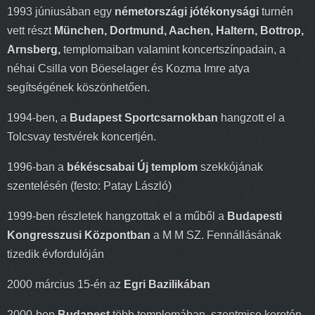
1993 júniusában egy
németországi jótékonysági
turnén
vett részt
München, Dortmund, Aachen, Haltern, Bottrop,
Arnsberg,
templomaiban valamint koncertszínpadain, a
néhai Csilla von Böeselager és Kozma Imre atya
segítségének köszönhetően.
1994-ben, a
Budapest Sportcsarnokban
hangzott el a
Tolcsvay testvérek koncertjén.
1996-ban a
békéscsabai Új templom
szekkójának
szentelésén (festo: Patay László)
1999-ben részletek hangzottak el a műből a
Budapesti
Kongresszusi Központban
a M M SZ. Fennállásának
tizedik évfordulóján
2000 március 15-én az
Egri Bazilikában
2000-ben
Budapest
több templomában, szentmise keretén