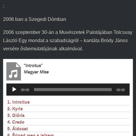
:
2006 ban a Szegedi Dómban
2006 szeptember 30-án a Muvészetek Palotájában Tolcsvay
László Egy mondat a szabadságról – kantáta Bródy János
versére ősbemutatójának alkalmával.
“Introitus”
Magyar Mise
Audió
00:00
00:00
lejátszó
1. Introitus
2. Kyrie
3. Glória
4. Credo
5. Áldozat
6. Érinsd meg a lelkem