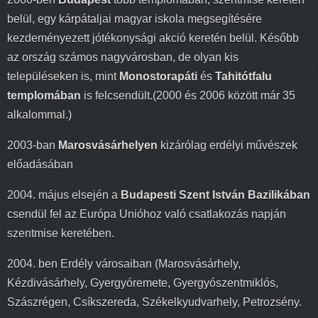
belül, egy kárpátaljai magyar iskola megsegítésére
kezdeményezett jótékonysági akció keretén belül. Később
az ország számos nagyvárosban, de olyan kis
településeken is, mint
Monostorapáti
és
Tahitótfalu
templomában
is felcsendült.(2000 és 2006 között már 35
alkalommal.)
2003-ban
Marosvásárhelyen
kizárólag erdélyi művészek
előadásában
2004. május elsején a
Budapesti Szent István Bazilikában
csendül fel az Európa Unióhoz való csatlakozás napján
szentmise keretében.
2004. ben Erdély városaiban (Marosvásárhely,
Kézdivásárhely, Gyergyóremete, Gyergyószentmiklós,
Szászrégen, Csíkszereda, Székelkyudvarhely, Petrozsény.