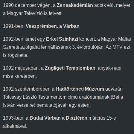
1990 december végén, a
Zeneakadémián
adták elő, melyet
a Magyar Televízió is felvett.
1991-ben,
Veszprémben, a Várban
1992-ben ismét egy
Erkel Színházi
koncert, a Magyar Máltai
Szeretetszolgálat fennállásának 3. évfordulóján. Az MTV ezt
is rögzítette.
1992 májusában, a
Zugligeti Templomban
, anyák-napi
mise keretében.
1992 szeptemberében a
Hadtörténeti Múzeum
udvarán
Tolcsvay László Testamentom című oratóriumának (Bella
István verseire) bemutatójával egy esten.
1993-ban, a
Budai Várban a Dísztéren
március 15-e
alkalmával.