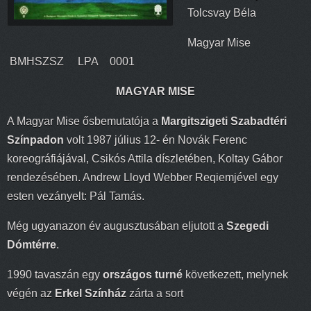
Tolcsvay Béla
Magyar Mise
BMHSZSZ LPA 0001
MAGYAR MISE
A Magyar Mise ősbemutatója a
Margitszigeti Szabadtéri
Színpadon
volt 1987 július 12- én Novák Ferenc
koreográfiájával, Csikós Attila díszletében, Koltay Gábor
rendezésében. Andrew Lloyd Webber Reqiemjével egy
esten vezányelt: Pál Tamás.
Még ugyanazon év augusztusában eljutott a
Szegedi
Dómtérre
.
1990 tavaszán egy
országos turné
következett, melynek
végén az
Erkel Színház
zárta a sort