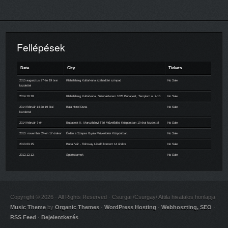
Fellépések
Date
City
Tickets
2015 augusztus 27-én 19 órai
Klebelsberg Kultúrkúria szabadtéri színpad
No Sale
kezdettel
2014.10.18
Klebelsberg Kultúrkúria, Színházterem 1028 Budapest, Templom u. 2-10.
No Sale
2014 február 14-én 19 órai
Baja Hotel Duna
No Sale
kezdettel
2014 február 7-én
Budapest II. Marczibányi Téri Művelődési Központban 19 órai kezdettel
No Sale
2013. november 24-én 17 órakor
Érden a Szepes Gyula Művelődési Központban.
No Sale
2013.03.15.
Budai Vár - Tolcsvay László koncert 14 órakor
No Sale
2012.12.12.
Sportcsarnok
No Sale
Copyright © 2026 · All Rights Reserved · Csurgai /Csurgay/ Attila hivatalos honlapja
Music Theme
by
Organic Themes
·
WordPress Hosting
·
Webhoszting, SEO
·
RSS Feed
·
Bejelentkezés