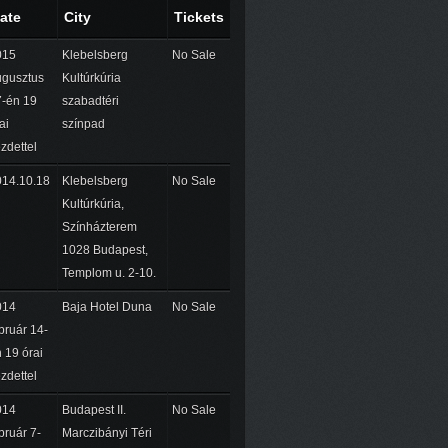
ate
City
Tickets
015
Klebelsberg
No Sale
ugusztus
Kultúrkúria
-én 19
szabadtéri
ai
színpad
zdettel
014.10.18
Klebelsberg
No Sale
Kultúrkúria,
Színházterem
1028 Budapest,
Templom u. 2-10.
014
Baja Hotel Duna
No Sale
bruár 14-
 19 órai
zdettel
014
Budapest II.
No Sale
bruár 7-
Marczibányi Téri