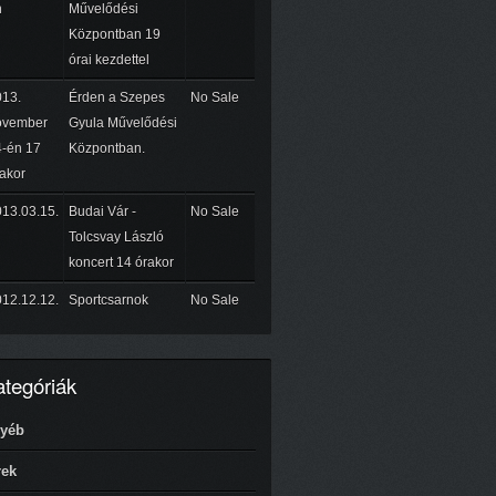
n
Művelődési
Központban 19
órai kezdettel
013.
Érden a Szepes
No Sale
ovember
Gyula Művelődési
-én 17
Központban.
akor
13.03.15.
Budai Vár -
No Sale
Tolcsvay László
koncert 14 órakor
12.12.12.
Sportcsarnok
No Sale
tegóriák
yéb
rek