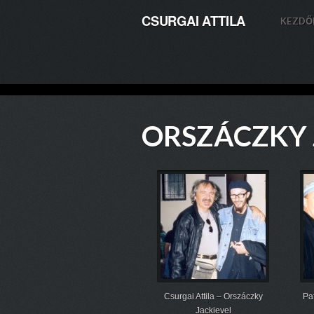
CSURGAI ATTILA
KEZDŐ
ORSZÁCZKY 
Csurgai Attila – Orszáczky
Pa
Jackievel