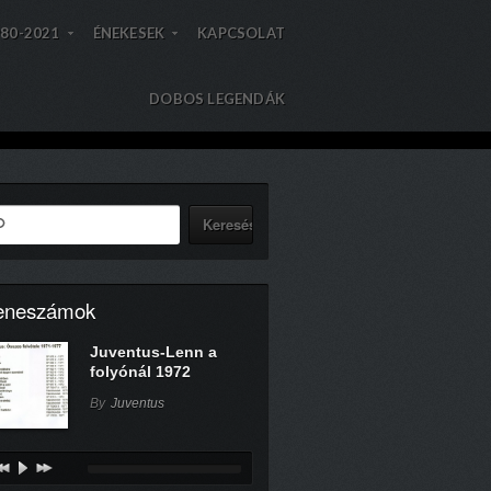
80-2021
ÉNEKESEK
KAPCSOLAT
»
»
»
»
DOBOS LEGENDÁK
eneszámok
Juventus-Lenn a
folyónál 1972
By
Juventus