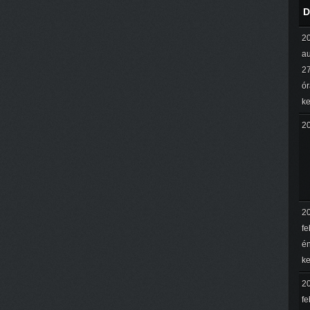
D
2
a
27
ór
ke
2
2
fe
én
ke
2
fe