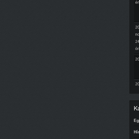
é
2
n
24
ór
20
20
Ka
Eg
Hí