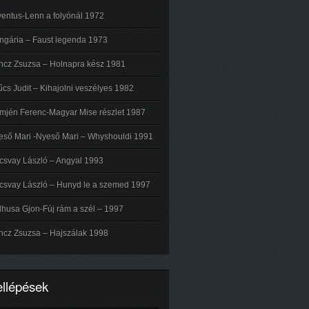
ventus-Lenn a folyónál 1972
ngária – Faust legenda 1973
ncz Zsuzsa – Holnapra kész 1981
cs Judit – Kihajolni veszélyes 1982
mjén Ferenc-Magyar Mise részlet 1987
eső Mari -Nyeső Mari – Whyshouldi 1991
csvay László – Angyal 1993
lcsvay László – Hunyd le a szemed 1997
husa Gjon-Fúj rám a szél – 1997
ncz Zsuzsa – Hajszálak 1998
ellépések