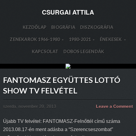
CSURGAI ATTILA
KEZDŐLAP
BIOGRÁFIA
DISZKOGRÁFIA
ZENEKAROK 1966-1980
1980-2021
ÉNEKESEK
KAPCSOLAT
DOBOS LEGENDÁK
FANTOMASZ EGYÜTTES LOTTÓ
SHOW TV FELVÉTEL
szerda, november 20, 2013
Leave a Comment
Újabb TV felvétel: FANTOMASZ-Felnőttél című száma
2013.08.17-én ment adásba a “Szerencseszombat”