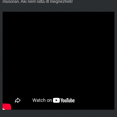
műsorán. Aki nem látta itt megnézheti!