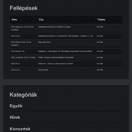
Fellépések
Date
City
Tickets
2015 augusztus 27-én 19 órai
Klebelsberg Kultúrkúria szabadtéri színpad
No Sale
kezdettel
2014.10.18
Klebelsberg Kultúrkúria, Színházterem 1028 Budapest, Templom u. 2-10.
No Sale
2014 február 14-én 19 órai
Baja Hotel Duna
No Sale
kezdettel
2014 február 7-én
Budapest II. Marczibányi Téri Művelődési Központban 19 órai kezdettel
No Sale
2013. november 24-én 17 órakor
Érden a Szepes Gyula Művelődési Központban.
No Sale
2013.03.15.
Budai Vár - Tolcsvay László koncert 14 órakor
No Sale
2012.12.12.
Sportcsarnok
No Sale
Kategóriák
Egyéb
Hírek
Koncertek