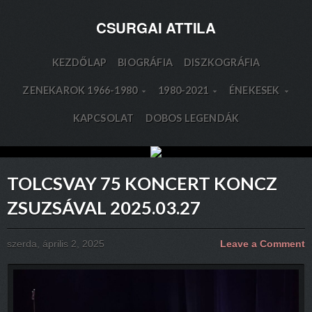
CSURGAI ATTILA
KEZDŐLAP
BIOGRÁFIA
DISZKOGRÁFIA
ZENEKAROK 1966-1980
1980-2021
ÉNEKESEK
KAPCSOLAT
DOBOS LEGENDÁK
TOLCSVAY 75 KONCERT KONCZ
ZSUZSÁVAL 2025.03.27
szerda, április 2, 2025
Leave a Comment