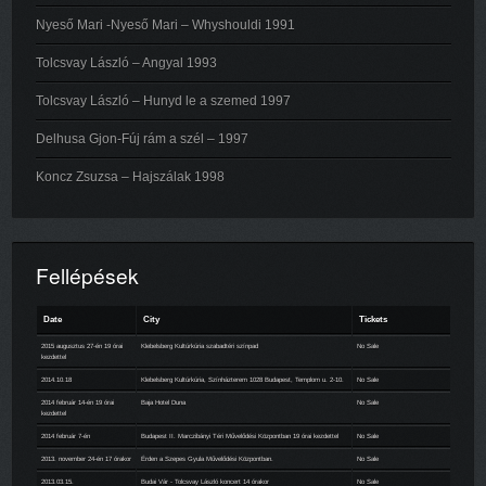
Nyeső Mari -Nyeső Mari – Whyshouldi 1991
Tolcsvay László – Angyal 1993
Tolcsvay László – Hunyd le a szemed 1997
Delhusa Gjon-Fúj rám a szél – 1997
Koncz Zsuzsa – Hajszálak 1998
Fellépések
Date
City
Tickets
2015 augusztus 27-én 19 órai
Klebelsberg Kultúrkúria szabadtéri színpad
No Sale
kezdettel
2014.10.18
Klebelsberg Kultúrkúria, Színházterem 1028 Budapest, Templom u. 2-10.
No Sale
2014 február 14-én 19 órai
Baja Hotel Duna
No Sale
kezdettel
2014 február 7-én
Budapest II. Marczibányi Téri Művelődési Központban 19 órai kezdettel
No Sale
2013. november 24-én 17 órakor
Érden a Szepes Gyula Művelődési Központban.
No Sale
2013.03.15.
Budai Vár - Tolcsvay László koncert 14 órakor
No Sale